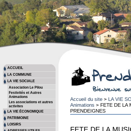
ACCUEIL
LA COMMUNE
LA VIE SOCIALE
Association Le Pilou
Festivités et Autres
Animations
Accueil du site
>
LA VIE S
Les associations et autres
Animations
> FETE DE LA M
activites
PRENDEIGNES
LA VIE ÉCONOMIQUE
PATRIMOINE
LOISIRS
FETE DE LA MUS
ADRESSES UTILES