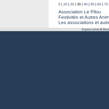
0
|
10
|
20
|
30
|
40
|
50
|
60
|
70
Association Le Pilou
Festivités et Autres Ani
Les associations et autr
Espace privé
///
Ment