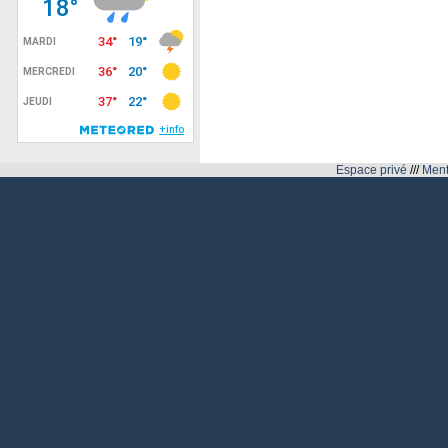
Espace privé
///
Ment