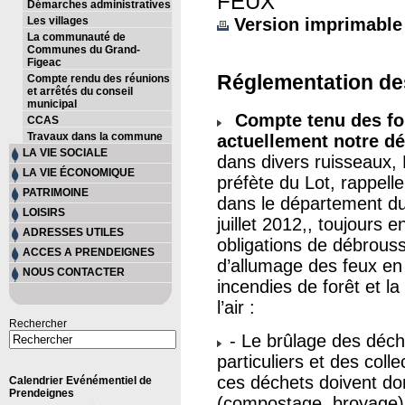
FEUX
Démarches administratives
Les villages
Version imprimable
La communauté de
Communes du Grand-
Figeac
Réglementation de
Compte rendu des réunions
et arrêtés du conseil
municipal
Compte tenu des for
CCAS
Travaux dans la commune
actuellement notre dé
LA VIE SOCIALE
dans divers ruisseaux
LA VIE ÉCONOMIQUE
préfète du Lot, rappell
PATRIMOINE
dans le département du 
LOISIRS
juillet 2012,, toujours e
ADRESSES UTILES
obligations de débrouss
ACCES A PRENDEIGNES
d’allumage des feux en 
NOUS CONTACTER
incendies de forêt et la
l’air :
Rechercher
- Le brûlage des déche
particuliers et des colle
ces déchets doivent don
Calendrier Evénémentiel de
Prendeignes
(compostage, broyage) 