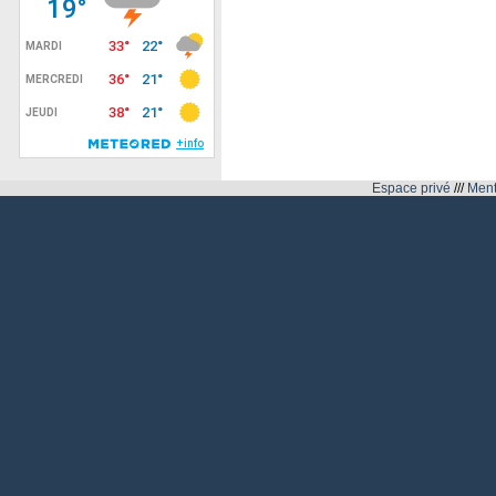
Espace privé
///
Ment